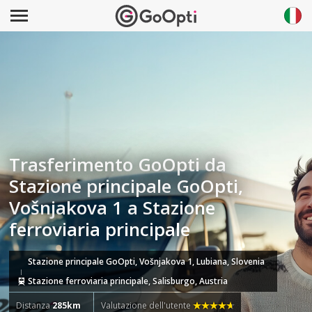
Trasferimento GoOpti da
Stazione principale GoOpti,
Vošnjakova 1 a Stazione
ferroviaria principale
Stazione principale GoOpti, Vošnjakova 1, Lubiana, Slovenia
Stazione ferroviaria principale, Salisburgo, Austria
Distanza
285km
Valutazione dell'utente