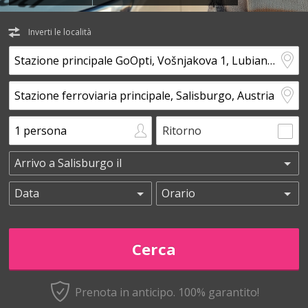
Inverti le località
Ritorno
Prenota in anticipo.
100% garantito!