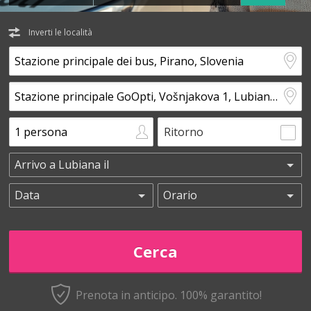
Inverti le località
Ritorno
Prenota in anticipo.
100% garantito!