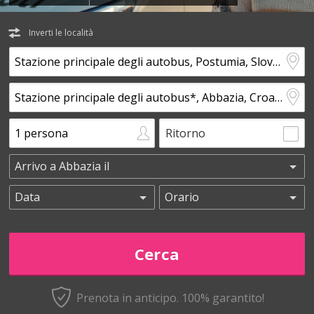
Inverti le località
Ritorno
Prenota in anticipo.
100% garantito!