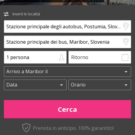
Inverti le località
Ritorno
Prenota in anticipo.
100% garantito!