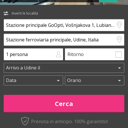
Inverti le località
Ritorno
Prenota in anticipo.
100% garantito!