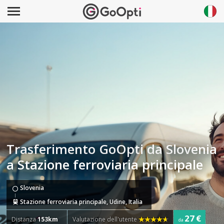
Trasferimento GoOpti da Slovenia
a Stazione ferroviaria principale
Slovenia
Stazione ferroviaria principale, Udine, Italia
27 €
Distanza
153km
Valutazione dell'utente
da