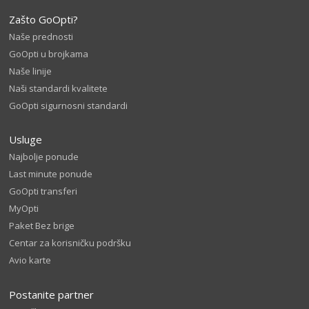
Zašto GoOpti?
Naše prednosti
GoOpti u brojkama
Naše linije
Naši standardi kvalitete
GoOpti sigurnosni standardi
Usluge
Najbolje ponude
Last minute ponude
GoOpti transferi
MyOpti
Paket Bez brige
Centar za korisničku podršku
Avio karte
Postanite partner