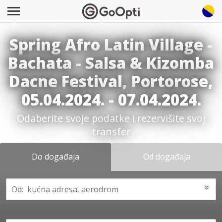
Spring Afro Latin Village -
Bachata - Salsa & Kizomba
Dacne Festival, Portorose,
05.04.2024. - 07.04.2024.
Odaberite svoje podatke i rezervišite svoj
transfer
Do događaja
Od događaja