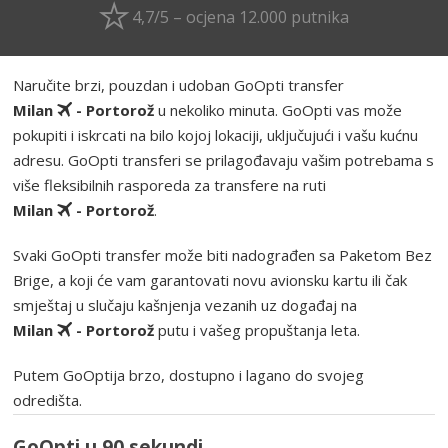
4,7/5 – ocjena 12.000 putnika
Naručite brzi, pouzdan i udoban GoOpti transfer
Milan
- Portorož
u nekoliko minuta. GoOpti vas može
pokupiti i iskrcati na bilo kojoj lokaciji, uključujući i vašu kućnu
adresu. GoOpti transferi se prilagođavaju vašim potrebama s
više fleksibilnih rasporeda za transfere na ruti
Milan
- Portorož
.
Svaki GoOpti transfer može biti nadograđen sa Paketom Bez
Brige, a koji će vam garantovati novu avionsku kartu ili čak
smještaj u slučaju kašnjenja vezanih uz događaj na
Milan
- Portorož
putu i vašeg propuštanja leta.
Putem GoOptija brzo, dostupno i lagano do svojeg
odredišta.
GoOpti u 90 sekundi