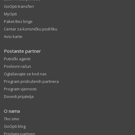
GoOpti transferi
MyOpti
Paket Bez brige
Centar za korisničku podršku
Avio karte
Postanite partner
Putnički agenti
Poslovni račun
Oglašavajte se kod nas
Program pridruženih partnera
Program vjernosti
Dovedi prijatelja
O nama
Tko smo
GoOpti blog
Prodajni partneri