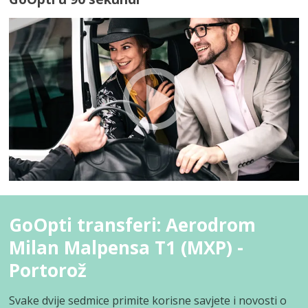
GoOpti transferi: Aerodrom
Milan Malpensa T1 (MXP) -
Portorož
Svake dvije sedmice primite korisne savjete i novosti o