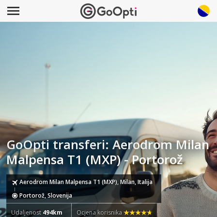
GoOpti transferi: Aerodrom Milan
Malpensa T1 (MXP) - Portorož
Aerodrom Milan Malpensa T1 (MXP), Milan, Italija
Portorož, Slovenija
Udaljenost
494km
Ocjena korisnika