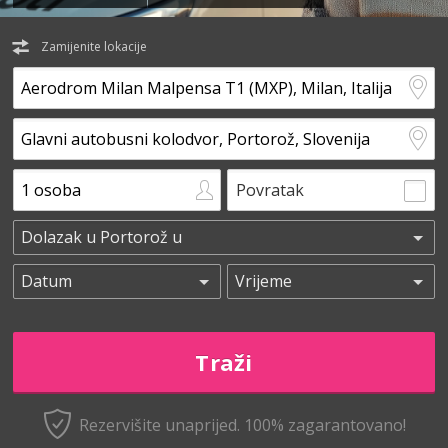
Zamijenite lokacije
Povratak
Rezervišite unaprijed.
100% zagarantovano!