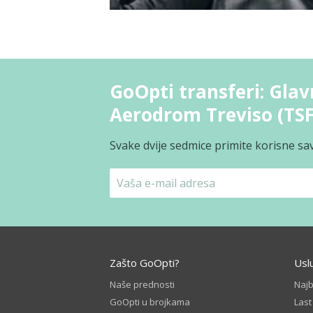
GoOpti transferi: Glavn
Aerodrom Treviso (TSF
Svake dvije sedmice primite korisne sav
Zašto GoOpti?
Usl
Naše prednosti
Naj
GoOpti u brojkama
Las