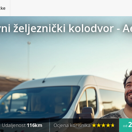
tke
ni željeznički kolodvor - 
2
Udaljenost
116km
Ocjena korisnika
od