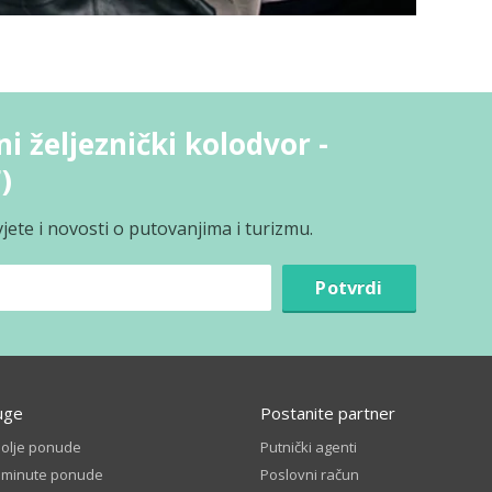
i željeznički kolodvor -
)
jete i novosti o putovanjima i turizmu.
Potvrdi
uge
Postanite partner
bolje ponude
Putnički agenti
t minute ponude
Poslovni račun