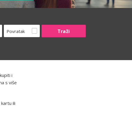
Povratak
upiti i
ma s više
artu ili