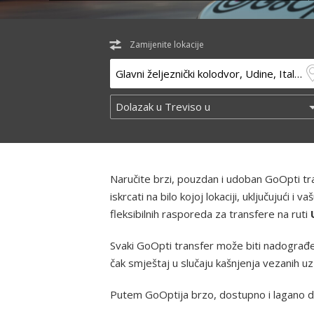
Zamijenite lokacije
Naručite brzi, pouzdan i udoban GoOpti t
iskrcati na bilo kojoj lokaciji, uključujući
fleksibilnih rasporeda za transfere na ruti
Svaki GoOpti transfer može biti nadograđe
čak smještaj u slučaju kašnjenja vezanih u
Putem GoOptija brzo, dostupno i lagano d