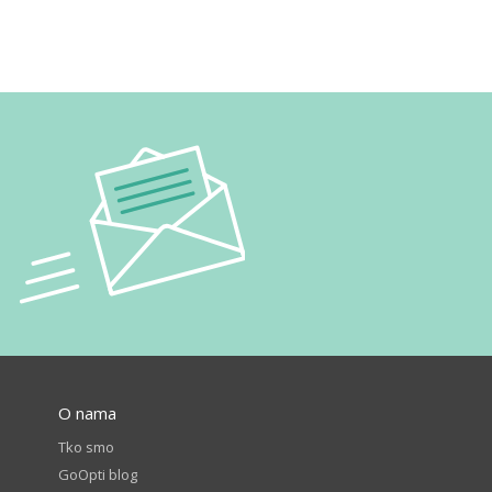
O nama
Tko smo
GoOpti blog