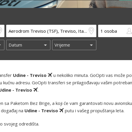
ransfer
Udine - Treviso
u nekoliko minuta. GoOpti vas može pok
 i vašu kućnu adresu. GoOpti transferi se prilagođavaju vašim potreba
Udine - Treviso
.
n sa Paketom Bez Brige, a koji će vam garantovati novu avionsku k
z događaj na
Udine - Treviso
putu i vašeg propuštanja leta.
o svojeg odredišta.