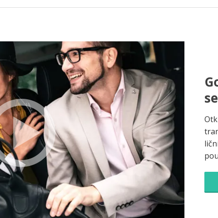
Go
s
Otk
tra
ličn
pou