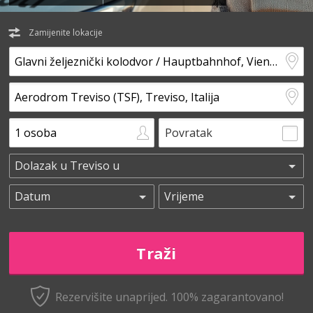
Zamijenite lokacije
Povratak
Rezervišite unaprijed.
100% zagarantovano!