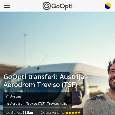
GoOpti transferi: Austrija -
Aerodrom Treviso (TSF)
Austrija
Aerodrom Treviso (TSF), Treviso, Italija
Udaljenost
588km
Ocjena korisnika