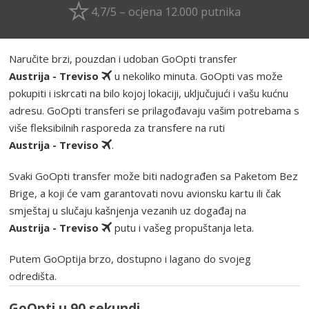
4,7/5 – ocjena 12.000 putnika
Naručite brzi, pouzdan i udoban GoOpti transfer
Austrija - Treviso
u nekoliko minuta. GoOpti vas može
pokupiti i iskrcati na bilo kojoj lokaciji, uključujući i vašu kućnu
adresu. GoOpti transferi se prilagođavaju vašim potrebama s
više fleksibilnih rasporeda za transfere na ruti
Austrija - Treviso
.
Svaki GoOpti transfer može biti nadograđen sa Paketom Bez
Brige, a koji će vam garantovati novu avionsku kartu ili čak
smještaj u slučaju kašnjenja vezanih uz događaj na
Austrija - Treviso
putu i vašeg propuštanja leta.
Putem GoOptija brzo, dostupno i lagano do svojeg
odredišta.
GoOpti u 90 sekundi