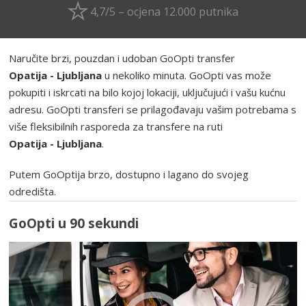
4,7/5 – ocjena 12.000 putnika
Naručite brzi, pouzdan i udoban GoOpti transfer
Opatija - Ljubljana
u nekoliko minuta. GoOpti vas može
pokupiti i iskrcati na bilo kojoj lokaciji, uključujući i vašu kućnu
adresu. GoOpti transferi se prilagođavaju vašim potrebama s
više fleksibilnih rasporeda za transfere na ruti
Opatija - Ljubljana
.
Putem GoOptija brzo, dostupno i lagano do svojeg
odredišta.
GoOpti u 90 sekundi