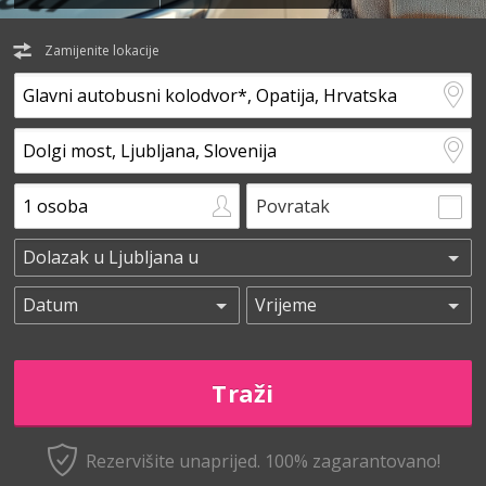
Zamijenite lokacije
Povratak
Rezervišite unaprijed.
100% zagarantovano!