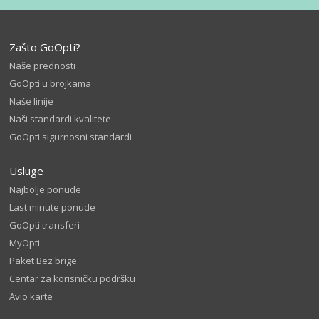
Zašto GoOpti?
Naše prednosti
GoOpti u brojkama
Naše linije
Naši standardi kvalitete
GoOpti sigurnosni standardi
Usluge
Najbolje ponude
Last minute ponude
GoOpti transferi
MyOpti
Paket Bez brige
Centar za korisničku podršku
Avio karte