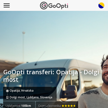
GoOpti transferi: Opatija - Dolgi
most
Opatija, Hrvatska
Dolgi most, Ljubljana, Slovenija
Udaljenost
105km
Ocjena korisnika