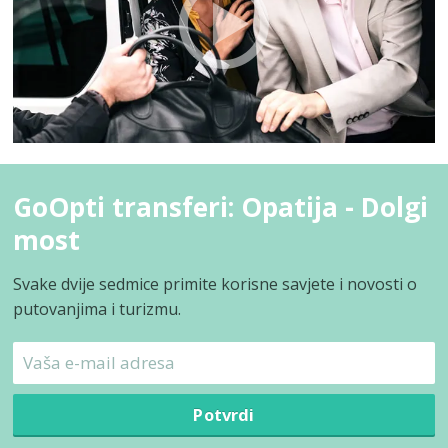
GoOpti transferi: Opatija - Dolgi
most
Svake dvije sedmice primite korisne savjete i novosti o
putovanjima i turizmu.
Potvrdi