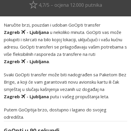
4,7/5 – ocjena 12.000 putnika
Naručite brzi, pouzdan i udoban GoOpti transfer
Zagreb
- Ljubljana
u nekoliko minuta. GoOpti vas može
pokupiti i iskrcati na bilo kojoj lokaciji, uključujući i vašu kućnu
adresu. GoOpti transferi se prilagođavaju vašim potrebama s
više fleksibilnih rasporeda za transfere na ruti
Zagreb
- Ljubljana
.
Svaki GoOpti transfer može biti nadograđen sa Paketom Bez
Brige, a koji će vam garantovati novu avionsku kartu ili čak
smještaj u slučaju kašnjenja vezanih uz događaj na
Zagreb
- Ljubljana
putu i vašeg propuštanja leta.
Putem GoOptija brzo, dostupno i lagano do svojeg
odredišta.
GoOpti u 90 sekundi