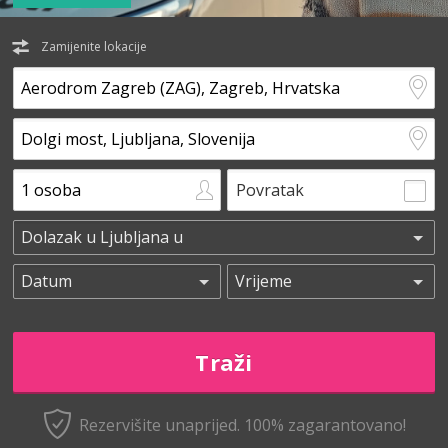
Zamijenite lokacije
Povratak
Rezervišite unaprijed.
100% zagarantovano!