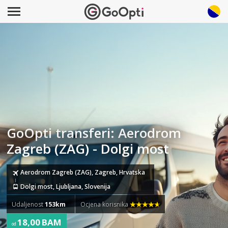
GoOpti transferi: Aerodrom
Zagreb (ZAG) - Dolgi most
Aerodrom Zagreb (ZAG), Zagreb, Hrvatska
Dolgi most, Ljubljana, Slovenija
Udaljenost
153km
Ocjena korisnika
18,00 BAM
od