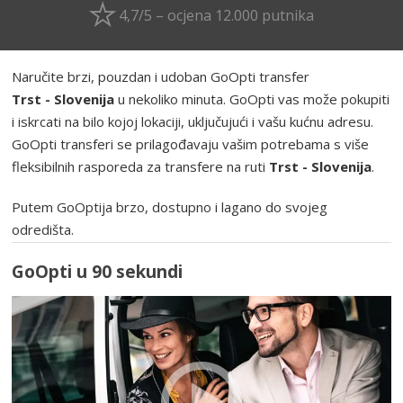
4,7/5 – ocjena 12.000 putnika
Naručite brzi, pouzdan i udoban GoOpti transfer
Trst - Slovenija
u nekoliko minuta. GoOpti vas može pokupiti
i iskrcati na bilo kojoj lokaciji, uključujući i vašu kućnu adresu.
GoOpti transferi se prilagođavaju vašim potrebama s više
fleksibilnih rasporeda za transfere na ruti
Trst - Slovenija
.
Putem GoOptija brzo, dostupno i lagano do svojeg
odredišta.
GoOpti u 90 sekundi