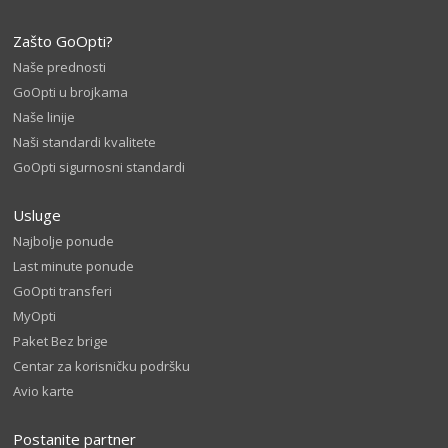
Zašto GoOpti?
Naše prednosti
GoOpti u brojkama
Naše linije
Naši standardi kvalitete
GoOpti sigurnosni standardi
Usluge
Najbolje ponude
Last minute ponude
GoOpti transferi
MyOpti
Paket Bez brige
Centar za korisničku podršku
Avio karte
Postanite partner