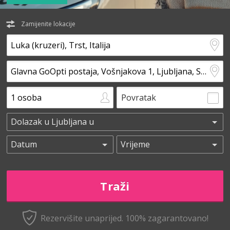
Zamijenite lokacije
Povratak
Rezervišite unaprijed.
100% zagarantovano!