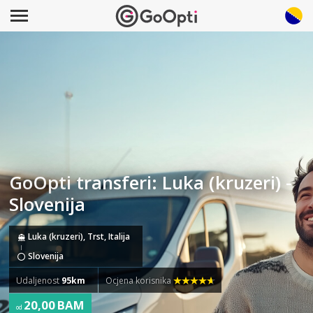
GoOpti transferi: Luka (kruzeri) -
Slovenija
Luka (kruzeri), Trst, Italija
Slovenija
Udaljenost
95km
Ocjena korisnika
20,00 BAM
od