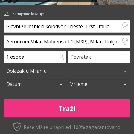
Zamijenite lokacije
Povratak
Rezervišite unaprijed.
100% zagarantovano!