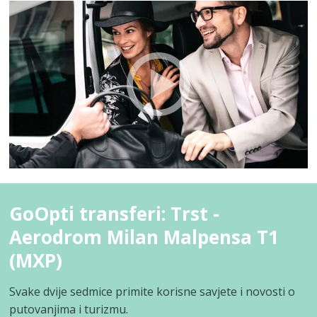
GoOpti transferi: Trst -
Aerodrom Milan Malpensa T1
(MXP)
Svake dvije sedmice primite korisne savjete i novosti o
putovanjima i turizmu.