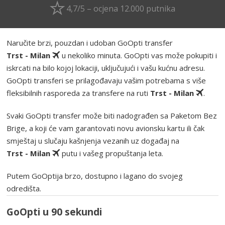
4,7/5 – ocjena 12.000 putnika
Naručite brzi, pouzdan i udoban GoOpti transfer
Trst - Milan
u nekoliko minuta. GoOpti vas može pokupiti i
iskrcati na bilo kojoj lokaciji, uključujući i vašu kućnu adresu.
GoOpti transferi se prilagođavaju vašim potrebama s više
fleksibilnih rasporeda za transfere na ruti
Trst - Milan
.
Svaki GoOpti transfer može biti nadograđen sa Paketom Bez
Brige, a koji će vam garantovati novu avionsku kartu ili čak
smještaj u slučaju kašnjenja vezanih uz događaj na
Trst - Milan
putu i vašeg propuštanja leta.
Putem GoOptija brzo, dostupno i lagano do svojeg
odredišta.
GoOpti u 90 sekundi