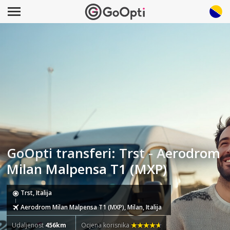
GoOpti transferi: Trst - Aerodrom
Milan Malpensa T1 (MXP)
Trst, Italija
Aerodrom Milan Malpensa T1 (MXP), Milan, Italija
Udaljenost
456km
Ocjena korisnika