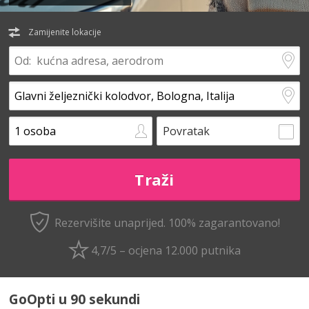
Zamijenite lokacije
Povratak
Rezervišite unaprijed.
100% zagarantovano!
4,7/5 – ocjena 12.000 putnika
GoOpti u 90 sekundi