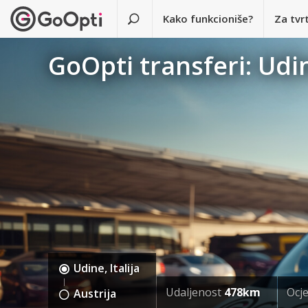
Kako funkcioniše?
Za tvr
GoOpti transferi: Udin
Udine, Italija
Udaljenost
478km
Ocj
Austrija