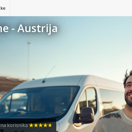
tke
e - Austrija
ena korisnika