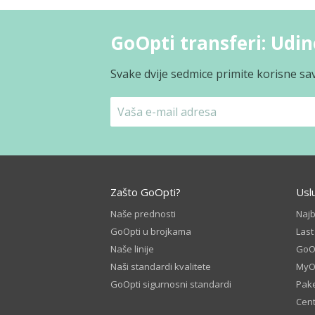
GoOpti transferi: Udine
Svake dvije sedmice primite korisne sav
Zašto GoOpti?
Usl
Naše prednosti
Naj
GoOpti u brojkama
Las
Naše linije
GoOp
Naši standardi kvalitete
MyO
GoOpti sigurnosni standardi
Pake
Cent