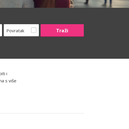
Povratak
ti i
ma s više