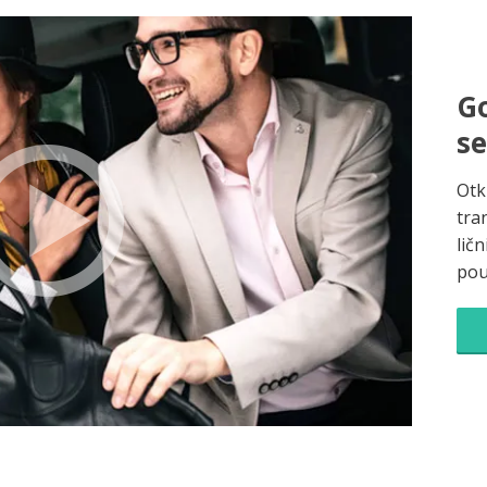
Go
s
Otk
tra
ličn
pou