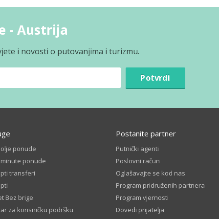
 - Austrija
jete i novosti o putovanjima i turizmu.
Potvrdi
uge
Postanite partner
bolje ponude
Putnički agenti
t minute ponude
Poslovni račun
ti transferi
Oglašavajte se kod nas
pti
Program pridruženih partnera
t Bez brige
Program vjernosti
ar za korisničku podršku
Dovedi prijatelja