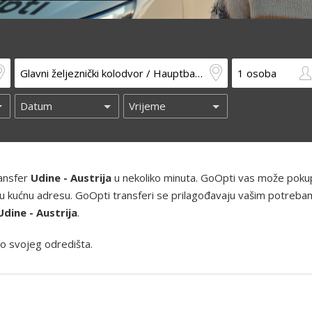
ransfer
Udine - Austrija
u nekoliko minuta. GoOpti vas može pokupi
 i vašu kućnu adresu. GoOpti transferi se prilagođavaju vašim potreba
Udine - Austrija
.
o svojeg odredišta.