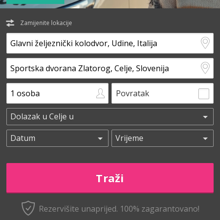
Zamijenite lokacije
Povratak
Rezervišite unaprijed.
100% zagarantovano!