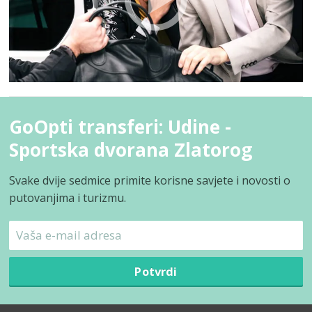
GoOpti transferi: Udine -
Sportska dvorana Zlatorog
Svake dvije sedmice primite korisne savjete i novosti o
putovanjima i turizmu.
Potvrdi