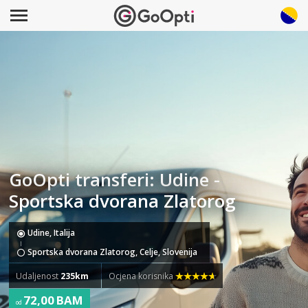
GoOpti transferi: Udine -
Sportska dvorana Zlatorog
Udine, Italija
Sportska dvorana Zlatorog, Celje, Slovenija
Udaljenost
235km
Ocjena korisnika
72,00 BAM
od