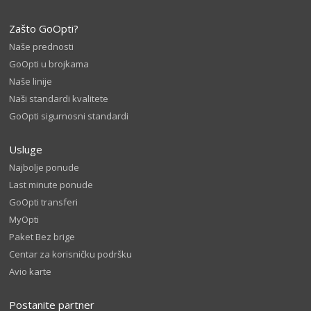
Zašto GoOpti?
Naše prednosti
GoOpti u brojkama
Naše linije
Naši standardi kvalitete
GoOpti sigurnosni standardi
Usluge
Najbolje ponude
Last minute ponude
GoOpti transferi
MyOpti
Paket Bez brige
Centar za korisničku podršku
Avio karte
Postanite partner