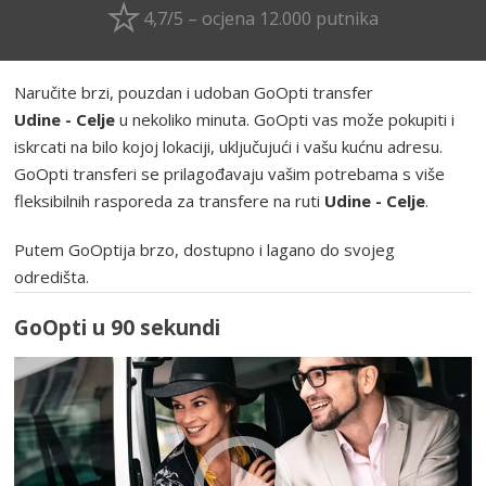
4,7/5 – ocjena 12.000 putnika
Naručite brzi, pouzdan i udoban GoOpti transfer
Udine - Celje
u nekoliko minuta. GoOpti vas može pokupiti i
iskrcati na bilo kojoj lokaciji, uključujući i vašu kućnu adresu.
GoOpti transferi se prilagođavaju vašim potrebama s više
fleksibilnih rasporeda za transfere na ruti
Udine - Celje
.
Putem GoOptija brzo, dostupno i lagano do svojeg
odredišta.
GoOpti u 90 sekundi