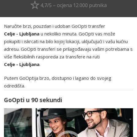
4,7/5 – ocjena 12.000 putnika
Naručite brzi, pouzdan i udoban GoOpti transfer
Celje - Ljubljana
u nekoliko minuta. GoOpti vas može
pokupiti i iskrcati na bilo kojoj lokaciji, uključujući i vašu kućnu
adresu. GoOpti transferi se prilagođavaju vašim potrebama s
više fleksibilnih rasporeda za transfere na ruti
Celje - Ljubljana
.
Putem GoOptija brzo, dostupno i lagano do svojeg
odredišta.
GoOpti u 90 sekundi