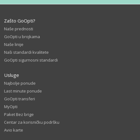
Zašto GoOpti?
Naše prednosti
GoOpti u brojkama
Naše linije
Naši standardi kvalitete
GoOpti sigurnosni standardi
Usluge
Najbolje ponude
Last minute ponude
GoOpti transferi
MyOpti
Paket Bez brige
Centar za korisničku podršku
Avio karte