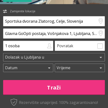
Zamijenite lokacije
Povratak
Rezervišite unaprijed.
100% zagarantovano!