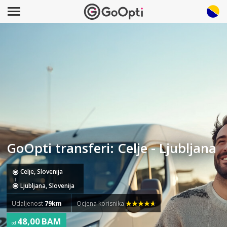
GoOpti transferi: Celje - Ljubljana
Celje, Slovenija
Ljubljana, Slovenija
Udaljenost
79km
Ocjena korisnika
48,00 BAM
od