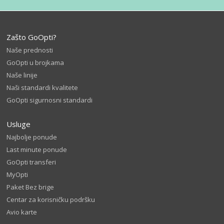
Zašto GoOpti?
Naše prednosti
GoOpti u brojkama
Naše linije
Naši standardi kvalitete
GoOpti sigurnosni standardi
Usluge
Najbolje ponude
Last minute ponude
GoOpti transferi
MyOpti
Paket Bez brige
Centar za korisničku podršku
Avio karte