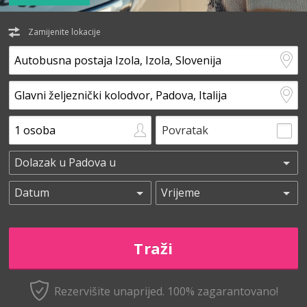
Zamijenite lokacije
Povratak
Rezervišite unaprijed.
100% zagarantovano!