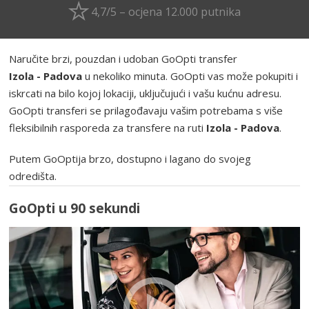
4,7/5 – ocjena 12.000 putnika
Naručite brzi, pouzdan i udoban GoOpti transfer
Izola - Padova
u nekoliko minuta. GoOpti vas može pokupiti i
iskrcati na bilo kojoj lokaciji, uključujući i vašu kućnu adresu.
GoOpti transferi se prilagođavaju vašim potrebama s više
fleksibilnih rasporeda za transfere na ruti
Izola - Padova
.
Putem GoOptija brzo, dostupno i lagano do svojeg
odredišta.
GoOpti u 90 sekundi