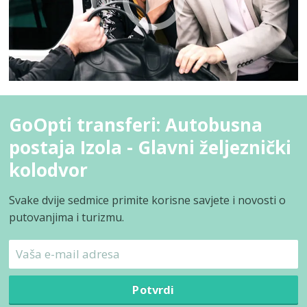
GoOpti transferi: Autobusna
postaja Izola - Glavni željeznički
kolodvor
Svake dvije sedmice primite korisne savjete i novosti o
putovanjima i turizmu.
Potvrdi