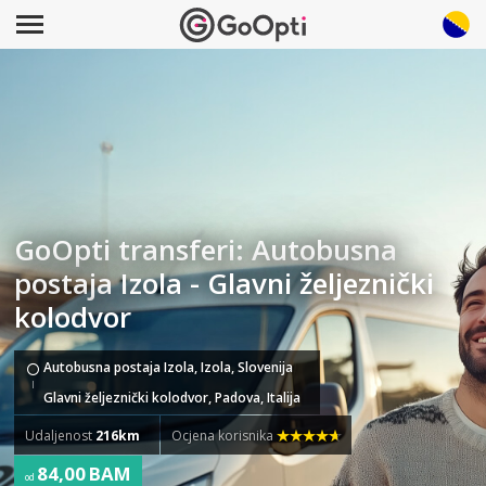
GoOpti transferi: Autobusna
postaja Izola - Glavni željeznički
kolodvor
Autobusna postaja Izola, Izola, Slovenija
Glavni željeznički kolodvor, Padova, Italija
Udaljenost
216km
Ocjena korisnika
84,00 BAM
od