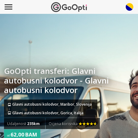
GoOpti transferi: Glavni
autobusni kolodvor - Glavni
autobusni kolodvor
Glavni autobusni kolodvor, Maribor, Slovenija
Glavni autobusni kolodvor, Gorica, Italija
Udaljenost
235km
Ocjena korisnika
62,00 BAM
od