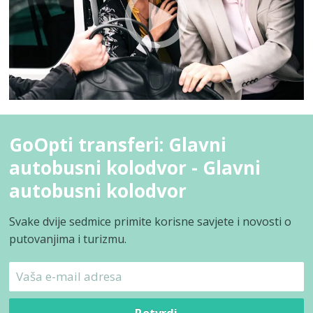
GoOpti transferi: Glavni
autobusni kolodvor - Glavni
autobusni kolodvor
Svake dvije sedmice primite korisne savjete i novosti o
putovanjima i turizmu.
Potvrdi