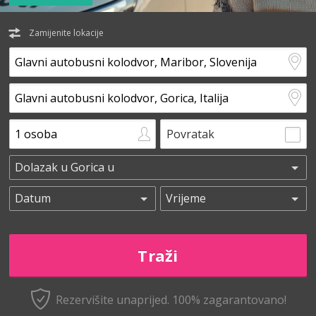
Zamijenite lokacije
Povratak
Rezervišite unaprijed.
100% zagarantovano!