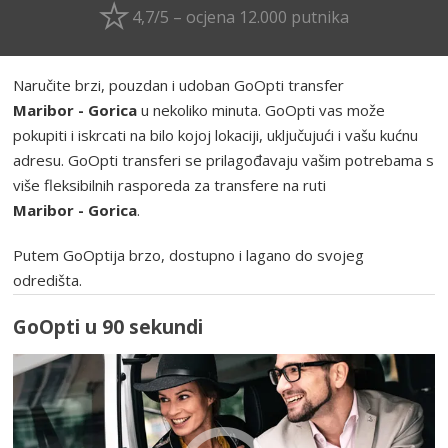
4,7/5 – ocjena 12.000 putnika
Naručite brzi, pouzdan i udoban GoOpti transfer
Maribor - Gorica
u nekoliko minuta. GoOpti vas može
pokupiti i iskrcati na bilo kojoj lokaciji, uključujući i vašu kućnu
adresu. GoOpti transferi se prilagođavaju vašim potrebama s
više fleksibilnih rasporeda za transfere na ruti
Maribor - Gorica
.
Putem GoOptija brzo, dostupno i lagano do svojeg
odredišta.
GoOpti u 90 sekundi