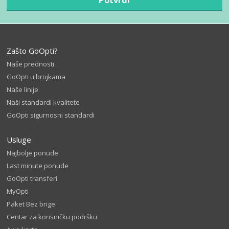
Zašto GoOpti?
Naše prednosti
GoOpti u brojkama
Naše linije
Naši standardi kvalitete
GoOpti sigurnosni standardi
Usluge
Najbolje ponude
Last minute ponude
GoOpti transferi
MyOpti
Paket Bez brige
Centar za korisničku podršku