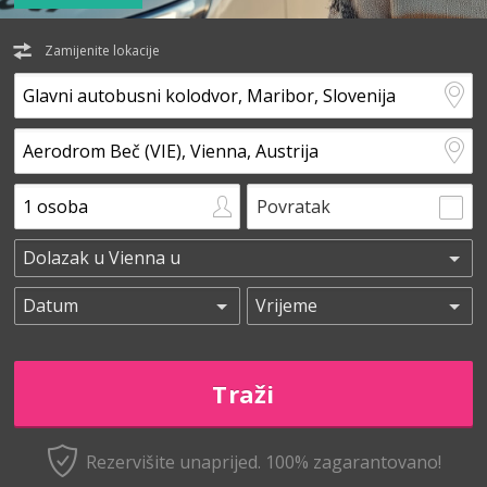
Zamijenite lokacije
Povratak
Rezervišite unaprijed.
100% zagarantovano!