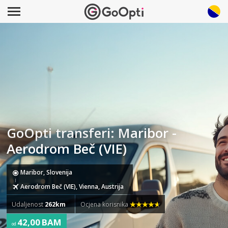
GoOpti transferi: Maribor -
Aerodrom Beč (VIE)
Maribor, Slovenija
Aerodrom Beč (VIE), Vienna, Austrija
Udaljenost
262km
Ocjena korisnika
42,00 BAM
od