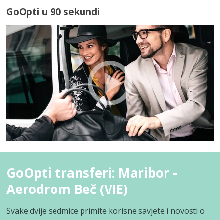
GoOpti u 90 sekundi
GoOpti transferi: Maribor -
Aerodrom Beč (VIE)
Svake dvije sedmice primite korisne savjete i novosti o