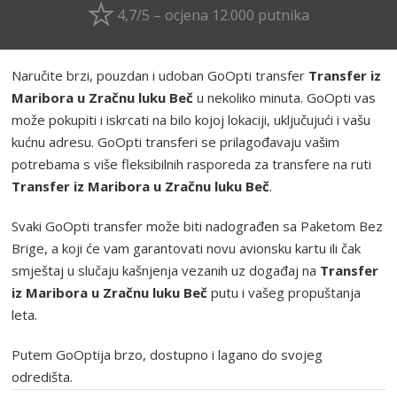
4,7/5 – ocjena 12.000 putnika
Naručite brzi, pouzdan i udoban GoOpti transfer
Transfer iz
Maribora u Zračnu luku Beč
u nekoliko minuta. GoOpti vas
može pokupiti i iskrcati na bilo kojoj lokaciji, uključujući i vašu
kućnu adresu. GoOpti transferi se prilagođavaju vašim
potrebama s više fleksibilnih rasporeda za transfere na ruti
Transfer iz Maribora u Zračnu luku Beč
.
Svaki GoOpti transfer može biti nadograđen sa Paketom Bez
Brige, a koji će vam garantovati novu avionsku kartu ili čak
smještaj u slučaju kašnjenja vezanih uz događaj na
Transfer
iz Maribora u Zračnu luku Beč
putu i vašeg propuštanja
leta.
Putem GoOptija brzo, dostupno i lagano do svojeg
odredišta.