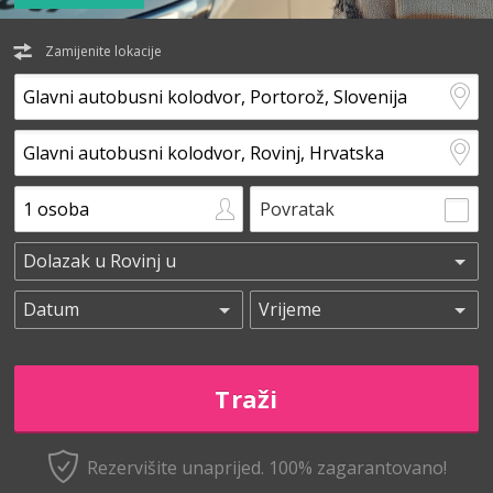
Zamijenite lokacije
Povratak
Rezervišite unaprijed.
100% zagarantovano!