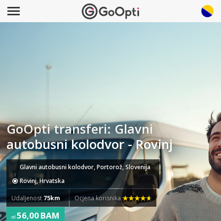
GoOpti transferi: Glavni
autobusni kolodvor - Rovinj
Glavni autobusni kolodvor, Portorož, Slovenija
Rovinj, Hrvatska
Udaljenost
75km
Ocjena korisnika
56,00 BAM
od