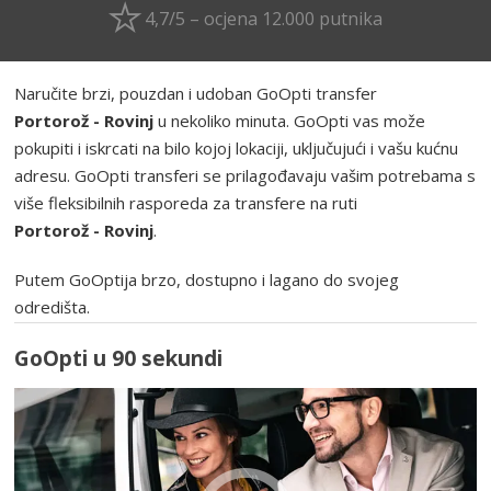
4,7/5 – ocjena 12.000 putnika
Naručite brzi, pouzdan i udoban GoOpti transfer
Portorož - Rovinj
u nekoliko minuta. GoOpti vas može
pokupiti i iskrcati na bilo kojoj lokaciji, uključujući i vašu kućnu
adresu. GoOpti transferi se prilagođavaju vašim potrebama s
više fleksibilnih rasporeda za transfere na ruti
Portorož - Rovinj
.
Putem GoOptija brzo, dostupno i lagano do svojeg
odredišta.
GoOpti u 90 sekundi