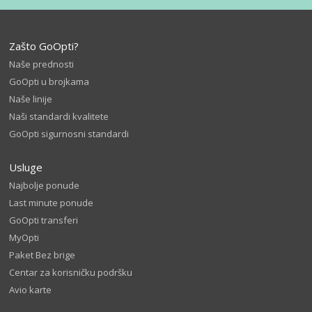
Zašto GoOpti?
Naše prednosti
GoOpti u brojkama
Naše linije
Naši standardi kvalitete
GoOpti sigurnosni standardi
Usluge
Najbolje ponude
Last minute ponude
GoOpti transferi
MyOpti
Paket Bez brige
Centar za korisničku podršku
Avio karte