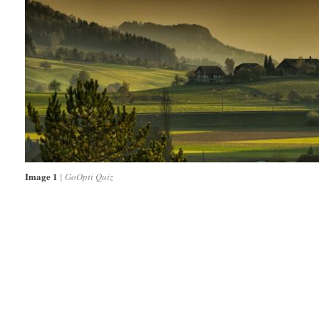
Image 1
GoOpti Quiz