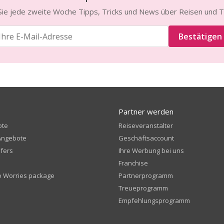
Sie jede zweite Woche Tipps, Tricks und News über Reisen und 
Bestätigen
Partner werden
ote
Reiseveranstalter
Angebote
Geschäftsaccount
fers
Ihre Werbung bei uns
Franchise
o Worries package
Partnerprogramm
Treueprogramm
Empfehlungsprogramm