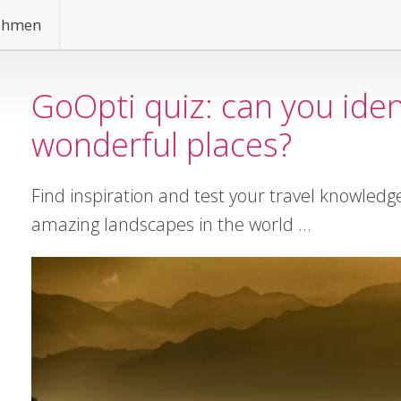
ehmen
GoOpti quiz: can you iden
wonderful places?
Find inspiration and test your travel knowledg
amazing landscapes in the world ...