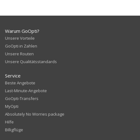
Warum GoOpti?
Unsere Vorteile
GoOpti in Zahlen
Unsere Routen
Unsere Qualitätsstandards
Service
Beste Angebote
Last-Minute-Angebote
GoOpti-Transfers
MyOpti
Absolutely No Worries package
Hilfe
Billigflüge