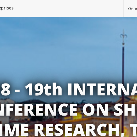
eprises
Gene
8 - 19th INTER
FERENCE ON SH
ME RESEARCH, T