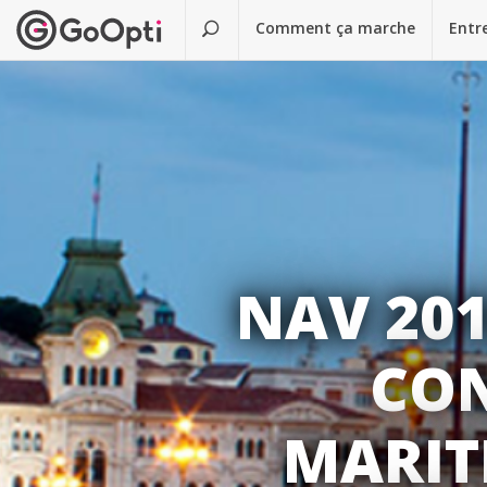
Comment ça marche
Entr
NAV 201
CON
MARITI