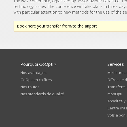
The NAV conference, organized by “Associazione Italiana di Tecn
technology issues. The conference will take place in three da
with particular attention to new methods for the use of the s
Book here your transfer from/to the airport
Pourquoi GoOpti ?
Services
Nos avantages
Meilleures 
GoOpti en chiffres
Offres de 
Nos routes
Transferts
Nos standards de qualité
monOpti
Absolutely
Centre d'a
Vols à bon 