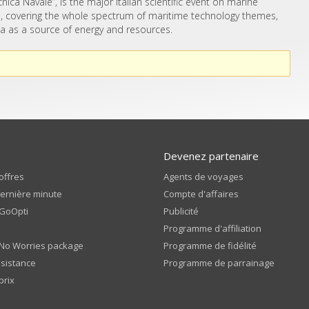
ica Navale”, is the major Italian scientific event on marine
ys, covering the whole spectrum of maritime technology themes,
ea as a source of energy and resources.
Devenez partenaire
offres
Agents de voyages
dernière minute
Compte d'affaires
 GoOpti
Publicité
Programme d'affiliation
 No Worries package
Programme de fidélité
ssistance
Programme de parrainage
prix