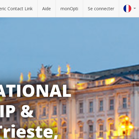
ric Contact Link
Aide
monOpti
Se connecter
NATIONAL
IP &
rieste,