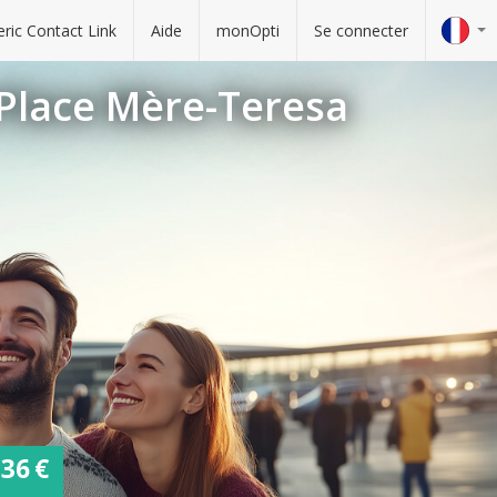
ric Contact Link
Aide
monOpti
Se connecter
 Place Mère-Teresa
36 €
e