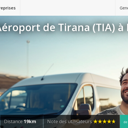
reprises
Gene
éroport de Tirana (TIA) à
Distance
19km
Note des utilisateurs
d