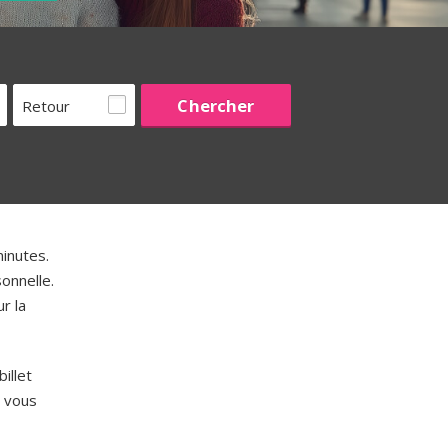
Retour
inutes.
onnelle.
r la
illet
 vous