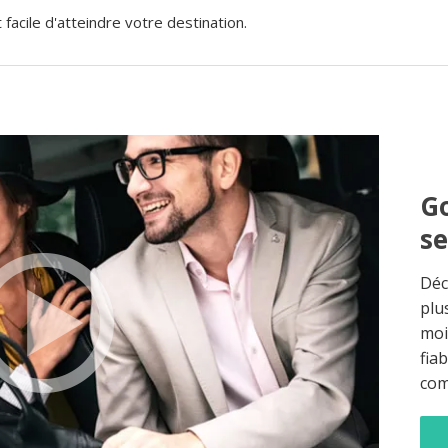
acile d'atteindre votre destination.
Go
s
Déc
plu
moi
fia
co