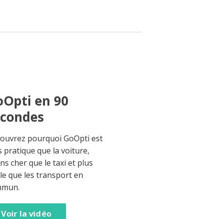
Opti en 90
econdes
ouvrez pourquoi GoOpti est
s pratique que la voiture,
ns cher que le taxi et plus
ble que les transport en
mmun.
Voir la vidéo