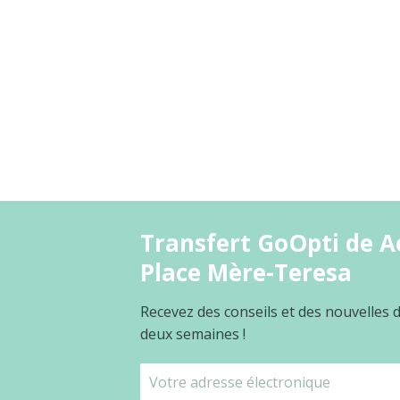
Transfert GoOpti de Aé
Place Mère-Teresa
Recevez des conseils et des nouvelles
deux semaines !