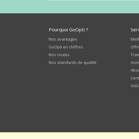
Pourquoi GoOpti ?
Ser
Nos avantages
Meil
GoOpti en chiffres
Offr
Nos routes
Tran
Nos standards de qualité
mon
Abso
Cent
Vols