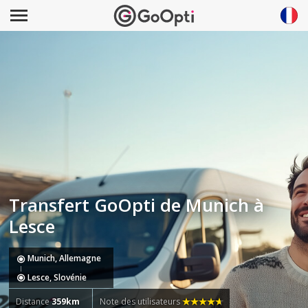
Transfert GoOpti de Munich à
Lesce
Munich, Allemagne
Lesce, Slovénie
Distance
359km
Note des utilisateurs