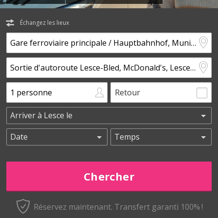
Échangez les lieux
Retour
Réservez maintenant.
Transfert garanti 100% !