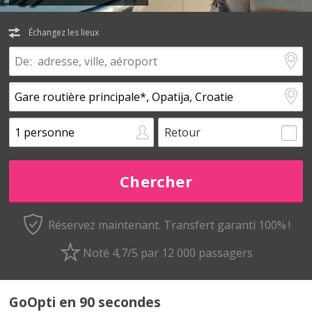
Échangez les lieux
Retour
Réservez maintenant.
Transfert garanti 100% !
Noté 4,7/5 par 12 000 passagers
GoOpti en 90 secondes