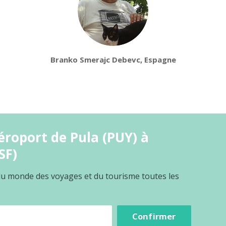
Branko Smerajc Debevc, Espagne
éroport de Pula (PUY) à
SF)
 du monde des voyages et du tourisme toutes les
Confirmer