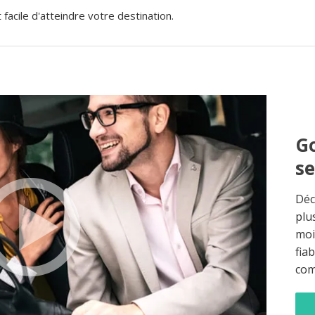
acile d'atteindre votre destination.
Go
s
Déc
plu
moi
fia
co