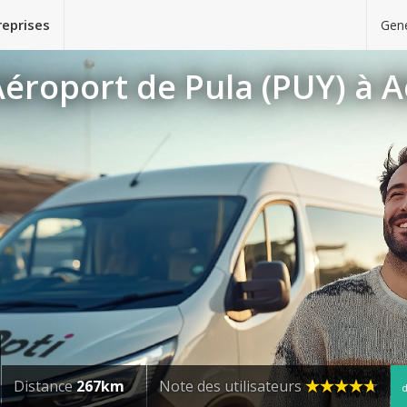
reprises
Gene
éroport de Pula (PUY) à A
Distance
267km
Note des utilisateurs