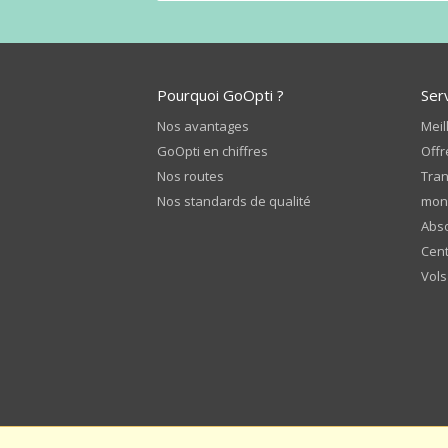
Pourquoi GoOpti ?
Ser
Nos avantages
Meil
GoOpti en chiffres
Offr
Nos routes
Tran
Nos standards de qualité
mon
Abso
Cent
Vols