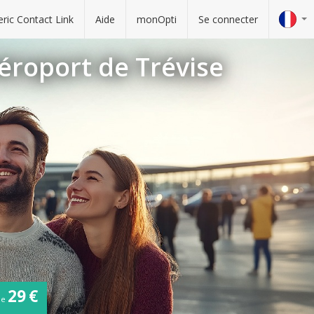
ric Contact Link
Aide
monOpti
Se connecter
éroport de Trévise
29 €
de