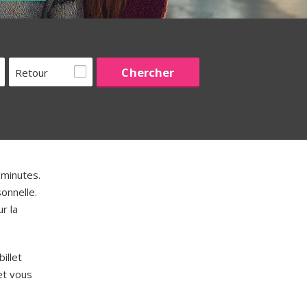
Retour
minutes.
onnelle.
r la
illet
t vous