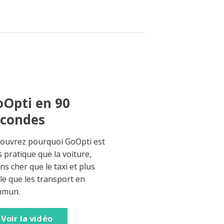
Opti en 90
econdes
ouvrez pourquoi GoOpti est
s pratique que la voiture,
ns cher que le taxi et plus
ble que les transport en
mmun.
Voir la vidéo