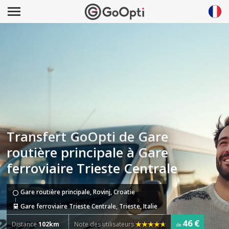
Transfert GoOpti de Gare
routière principale à Gare
ferroviaire Trieste Centrale
Gare routière principale, Rovinj, Croatie
Gare ferroviaire Trieste Centrale, Trieste, Italie
46 €
Distance
102km
Note des utilisateurs
de