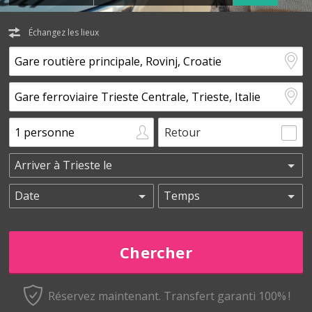
Échangez les lieux
Retour
Réservez maintenant.
Transfert garanti 100% !