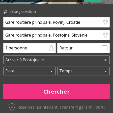
Échangez les lieux
Retour
Réservez maintenant.
Transfert garanti 100% !