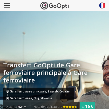
Transfert GoOpti de Gare
ferroviaire principale à Gare
ferroviaire
Gare ferroviaire principale, Zagreb, Croatie
Gare ferroviaire, Ptuj, Slovénie
16 €
Distance
92km
Note des utilisateurs
de