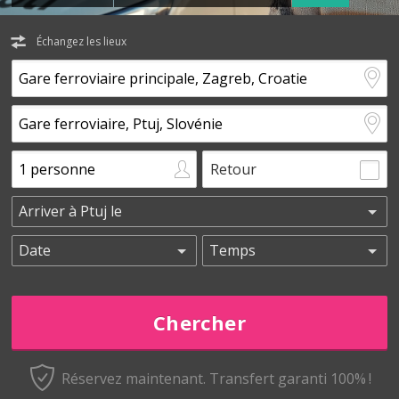
Échangez les lieux
Retour
Réservez maintenant.
Transfert garanti 100% !