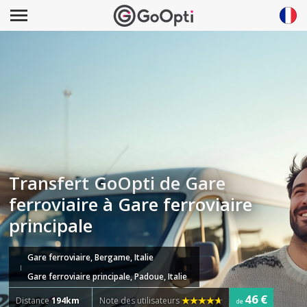
Transfert GoOpti de Gare
ferroviaire à Gare ferroviaire
principale
Gare ferroviaire, Bergame, Italie
Gare ferroviaire principale, Padoue, Italie
46 €
Distance
194km
Note des utilisateurs
de