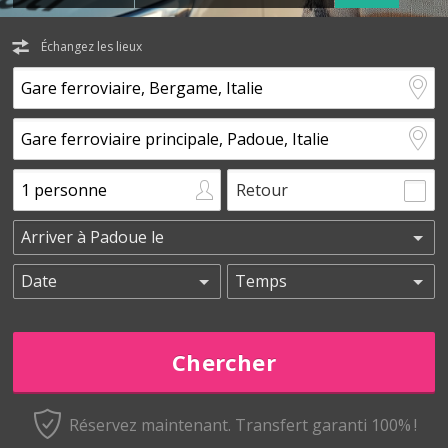
Échangez les lieux
Retour
Réservez maintenant.
Transfert garanti 100% !