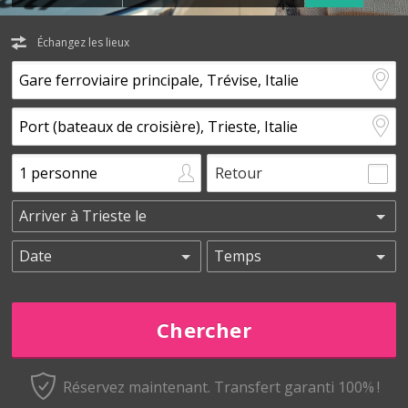
Échangez les lieux
Retour
Réservez maintenant.
Transfert garanti 100% !