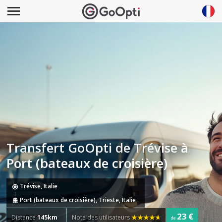
Transfert GoOpti de Trévise à
Port (bateaux de croisière)
Trévise, Italie
Port (bateaux de croisière), Trieste, Italie
23 €
Distance
145km
Note des utilisateurs
de