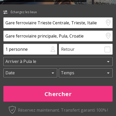
Échangez les lieux
Retour
Réservez maintenant.
Transfert garanti 100% !