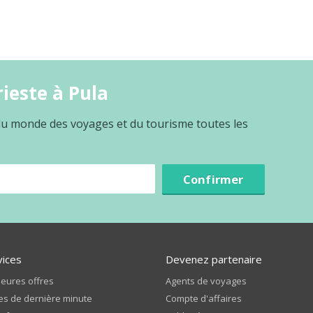
ieste à Pula
 du monde des voyages et du tourisme toutes les
Confirmer
vices
Devenez partenaire
leures offres
Agents de voyages
es de dernière minute
Compte d'affaires