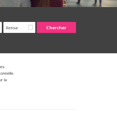
Retour
es.
onnelle.
r la