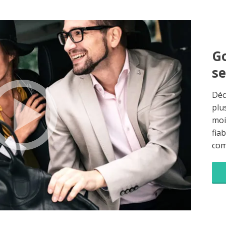
Go
s
Déc
plu
moi
fia
co