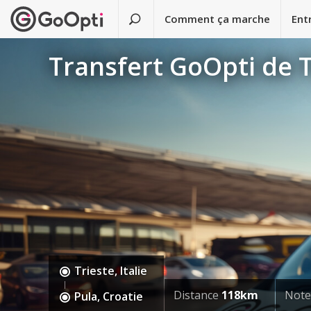
Comment ça marche
Ent
Transfert GoOpti de T
Trieste, Italie
Distance
118km
Note
Pula, Croatie