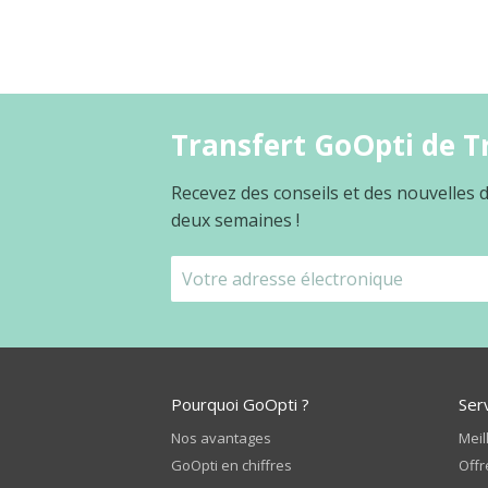
Transfert GoOpti de Tr
Recevez des conseils et des nouvelles
deux semaines !
Pourquoi GoOpti ?
Ser
Nos avantages
Meil
GoOpti en chiffres
Offr