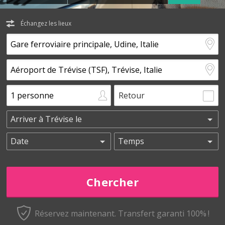
Échangez les lieux
Retour
Réservez maintenant.
Transfert garanti 100% !