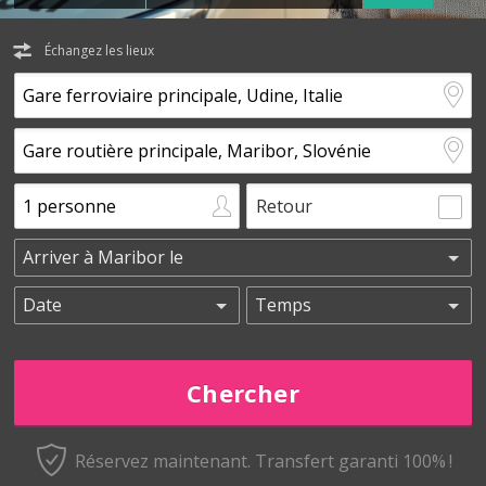
Échangez les lieux
Retour
Réservez maintenant.
Transfert garanti 100% !