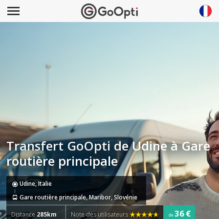
Transfert GoOpti de Udine à Gare
routière principale
Udine, Italie
Gare routière principale, Maribor, Slovénie
36 €
Distance
285km
Note des utilisateurs
de