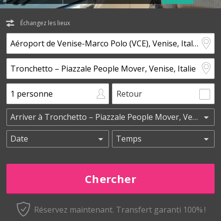
Échangez les lieux
Retour
Réservez maintenant.
Transfert garanti 100% !