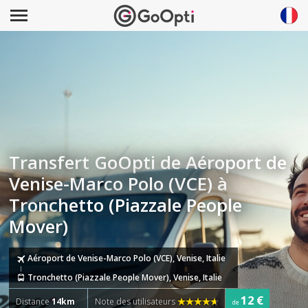
Transfert GoOpti de Aéroport de
Venise-Marco Polo (VCE) à
Tronchetto (Piazzale People
Mover)
Aéroport de Venise-Marco Polo (VCE), Venise, Italie
Tronchetto (Piazzale People Mover), Venise, Italie
12 €
Distance
14km
Note des utilisateurs
de