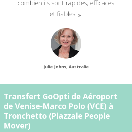
combien ils sont rapides, efficaces
et fiables.
Julie Johns, Australie
Transfert GoOpti de Aéroport
de Venise-Marco Polo (VCE) à
Tronchetto (Piazzale People
Mover)