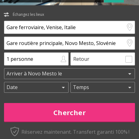
Échangez les lieux
Retour
Réservez maintenant.
Transfert garanti 100% !