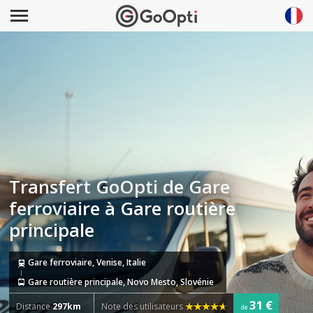
Transfert GoOpti de Gare
ferroviaire à Gare routière
principale
Gare ferroviaire, Venise, Italie
Gare routière principale, Novo Mesto, Slovénie
31 €
Distance
297km
Note des utilisateurs
de