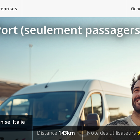
reprises
Gene
ort (seulement passagers 
ise, Italie
Distance
143km
Note des utilisateurs