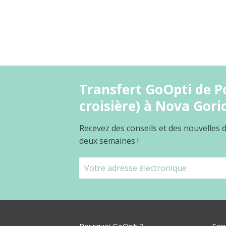
Transfert GoOpti de P
croisière) à Nova Gori
Recevez des conseils et des nouvelles
deux semaines !