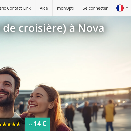
ric Contact Link
Aide
monOpti
Se connecter
de croisière) à Nova
14 €
de