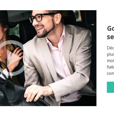
Go
s
Déc
plu
moi
fia
co