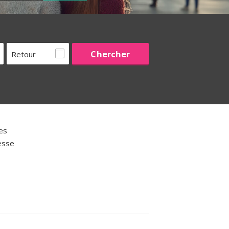
Retour
es
esse