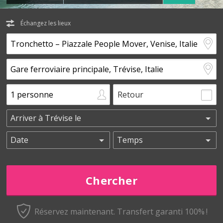
Échangez les lieux
Retour
Réservez maintenant.
Transfert garanti 100% !