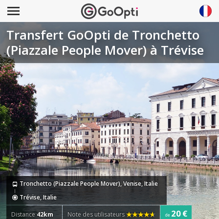
Transfert GoOpti de Tronchetto
(Piazzale People Mover) à Trévise
Tronchetto (Piazzale People Mover), Venise, Italie
Trévise, Italie
20 €
Distance
42km
Note des utilisateurs
de