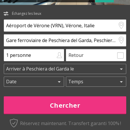
Échangez les lieux
Retour
Réservez maintenant.
Transfert garanti 100% !