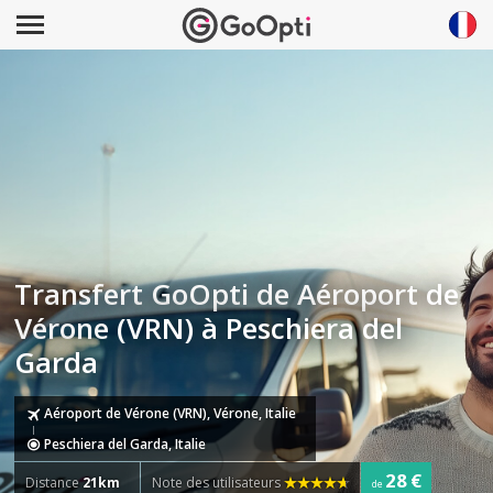
Transfert GoOpti de Aéroport de
Vérone (VRN) à Peschiera del
Garda
Aéroport de Vérone (VRN), Vérone, Italie
Peschiera del Garda, Italie
28 €
Distance
21km
Note des utilisateurs
de