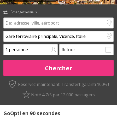
Échangez les lieux
Retour
Réservez maintenant.
Transfert garanti 100% !
Noté 4,7/5 par 12 000 passagers
GoOpti en 90 secondes