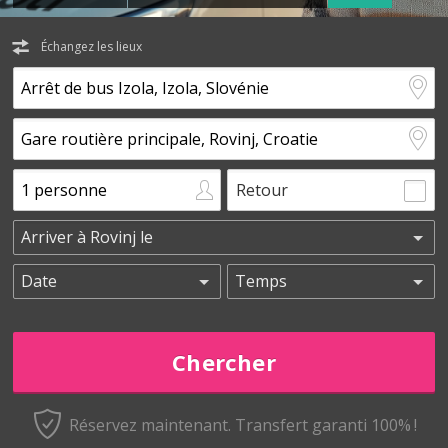
Échangez les lieux
Retour
Réservez maintenant.
Transfert garanti 100% !