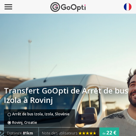
Transfert GoOpti de Arrêt de bus
Izola à Rovinj
Arrêt de bus Izola, Izola, Slovénie
Rovinj, Croatie
22 €
Distance
81km
Note des utilisateurs
de