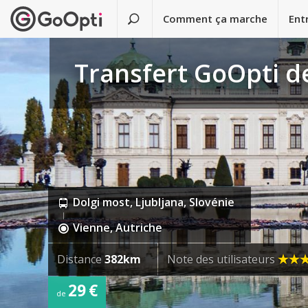
Comment ça marche
Ent
Transfert GoOpti d
Dolgi most, Ljubljana, Slovénie
Vienne, Autriche
Distance
382km
Note des utilisateurs
29 €
de