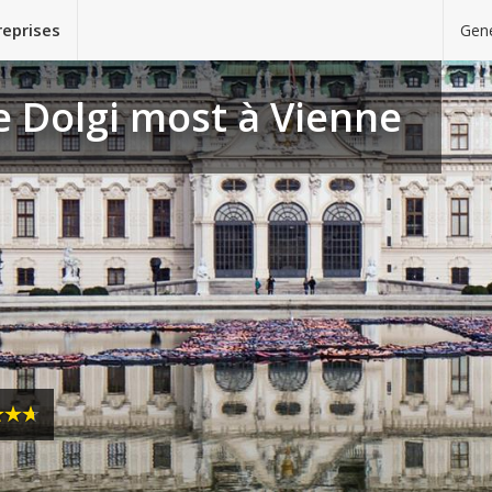
reprises
Gene
e Dolgi most à Vienne