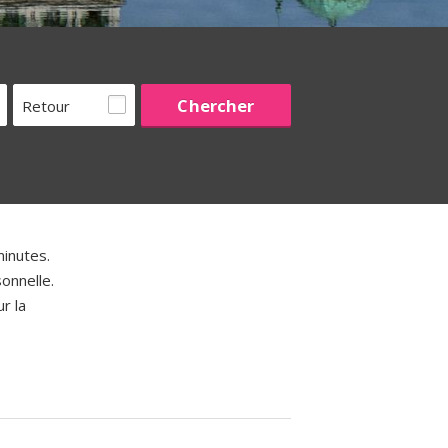
Retour
inutes.
onnelle.
r la