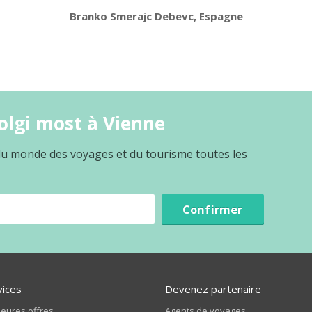
Branko Smerajc Debevc, Espagne
olgi most à Vienne
 du monde des voyages et du tourisme toutes les
Confirmer
vices
Devenez partenaire
leures offres
Agents de voyages