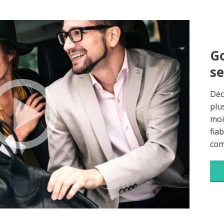
Go
s
Déc
plu
moi
fia
co