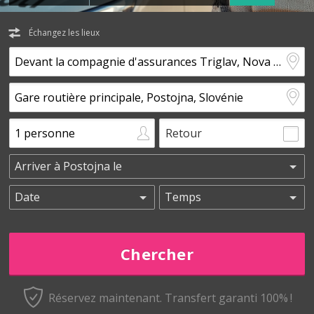
Échangez les lieux
Retour
Réservez maintenant.
Transfert garanti 100% !