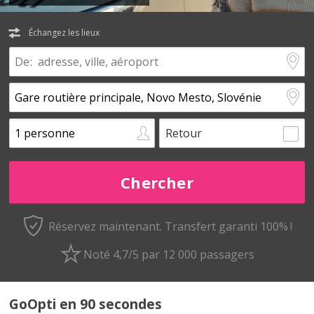
Échangez les lieux
Retour
Réservez maintenant.
Transfert garanti 100% !
Noté 4,7/5 par 12 000 passagers
GoOpti en 90 secondes