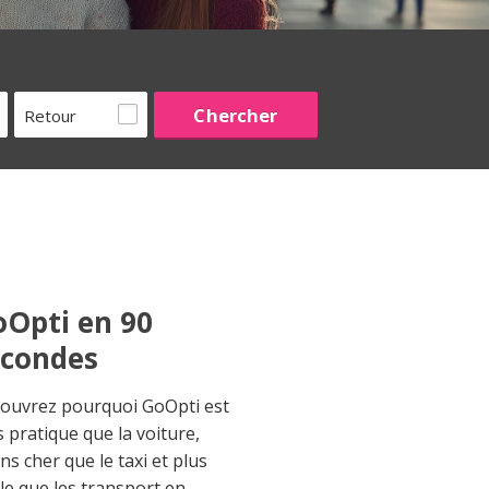
Retour
Opti en 90
econdes
ouvrez pourquoi GoOpti est
s pratique que la voiture,
ns cher que le taxi et plus
ble que les transport en