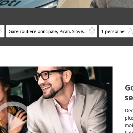
Go
s
Déc
plu
moi
fia