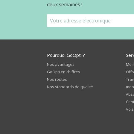
deux semaines !
Pourquoi GoOpti ?
Ser
Nos avantages
Meil
GoOpti en chiffres
Offr
Nos routes
Tran
Nos standards de qualité
mon
Abso
Cent
Vols