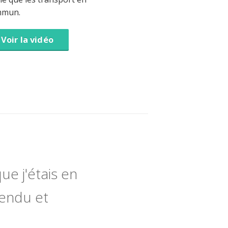
mmun.
Voir la vidéo
ue j'étais en
tendu et