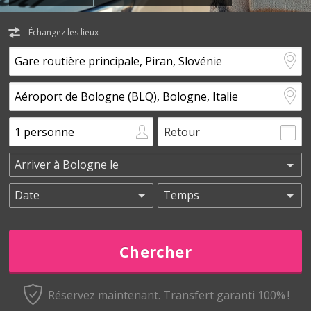
Échangez les lieux
Retour
Réservez maintenant.
Transfert garanti 100% !