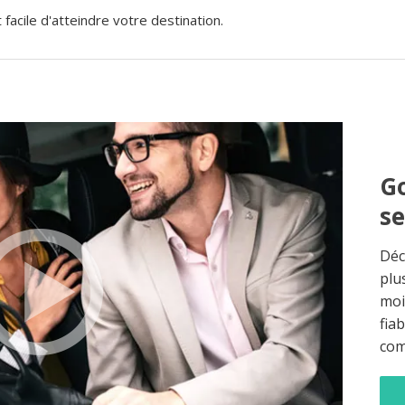
acile d'atteindre votre destination.
Go
s
Déc
plu
moi
fia
co