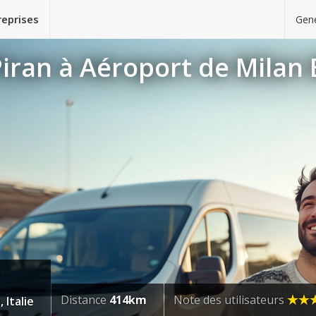
reprises
Gene
Piran à Aéroport de Milan
Distance
414km
Note des utilisateurs
Italie