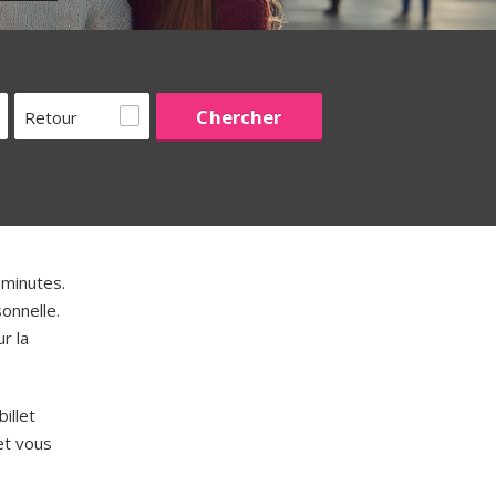
Retour
minutes.
onnelle.
r la
illet
t vous