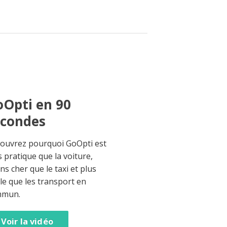
Opti en 90
econdes
ouvrez pourquoi GoOpti est
s pratique que la voiture,
ns cher que le taxi et plus
ble que les transport en
mmun.
Voir la vidéo