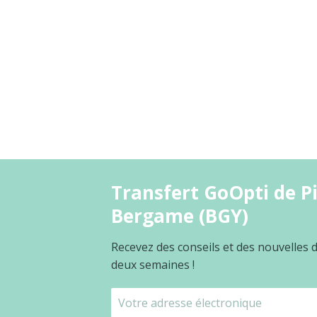
Transfert GoOpti de P
Bergame (BGY)
Recevez des conseils et des nouvelles
deux semaines !