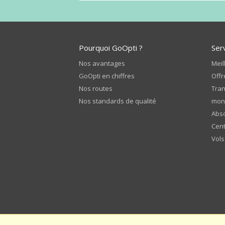
Pourquoi GoOpti ?
Ser
Nos avantages
Meil
GoOpti en chiffres
Offr
Nos routes
Tran
Nos standards de qualité
mon
Abso
Cent
Vols